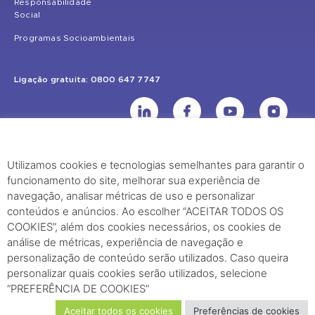
Responsabilidade
Social
Programas Socioambientais
Ligação gratuita: 0800 647 7747
Utilizamos cookies e tecnologias semelhantes para garantir o
UHE Jirau
funcionamento do site, melhorar sua experiência de
Rodovia BR-364, KM 824 S/Nº - Distrito de Jaci Paraná – Porto Velho
navegação, analisar métricas de uso e personalizar
(RO) – CEP: 76840-000 – Telefone: (69) 2182.8600
conteúdos e anúncios. Ao escolher “ACEITAR TODOS OS
COOKIES”, além dos cookies necessários, os cookies de
análise de métricas, experiência de navegação e
Rio de Janeiro (RJ)
personalização de conteúdo serão utilizados. Caso queira
Edifício Palácio Austregésilo de Athayde Av. Presidente Wilson, 231 -
personalizar quais cookies serão utilizados, selecione
“PREFERÊNCIA DE COOKIES”
29º Andar, Sala 2904, Centro - Rio de Janeiro, RJ Cep - 20030-021
Aceitar todos os cookies
Preferências de cookies