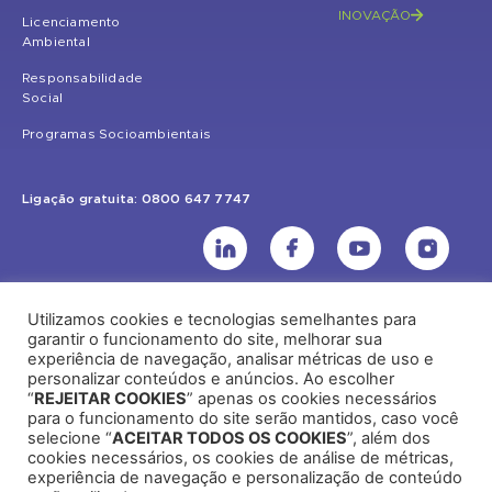
INOVAÇÃO
Licenciamento
Ambiental
Responsabilidade
Social
Programas Socioambientais
Ligação gratuita: 0800 647 7747
Utilizamos cookies e tecnologias semelhantes para
UHE Jirau
garantir o funcionamento do site, melhorar sua
experiência de navegação, analisar métricas de uso e
Rodovia BR-364, KM 824 S/Nº - Distrito de Jaci Paraná – Porto Velho
personalizar conteúdos e anúncios. Ao escolher
(RO) – CEP: 76840-000 – Telefone: (69) 2182.8600
“
REJEITAR COOKIES
” apenas os cookies necessários
para o funcionamento do site serão mantidos, caso você
selecione “
ACEITAR TODOS OS COOKIES
”, além dos
cookies necessários, os cookies de análise de métricas,
Rio de Janeiro (RJ)
experiência de navegação e personalização de conteúdo