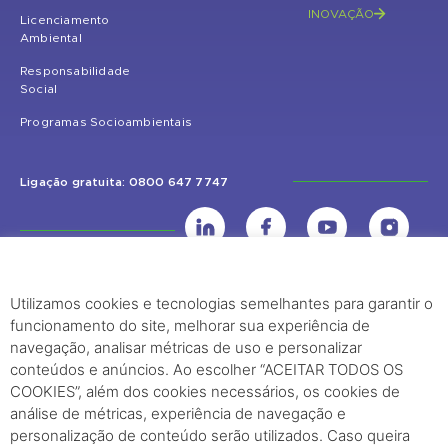
INOVAÇÃO
Licenciamento
Ambiental
Responsabilidade
Social
Programas Socioambientais
Ligação gratuita: 0800 647 7747
Utilizamos cookies e tecnologias semelhantes para garantir o
UHE Jirau
funcionamento do site, melhorar sua experiência de
Rodovia BR-364, KM 824 S/Nº - Distrito de Jaci Paraná – Porto Velho
navegação, analisar métricas de uso e personalizar
(RO) – CEP: 76840-000 – Telefone: (69) 2182.8600
conteúdos e anúncios. Ao escolher “ACEITAR TODOS OS
COOKIES”, além dos cookies necessários, os cookies de
análise de métricas, experiência de navegação e
Rio de Janeiro (RJ)
personalização de conteúdo serão utilizados. Caso queira