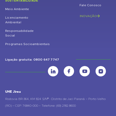
SUSTENTABILIDADE
Fale Conosco
Meio Ambiente
INOVAÇÃO
Licenciamento
Ambiental
Responsabilidade
Social
Programas Socioambientais
Ligação gratuita: 0800 647 7747
UHE Jirau
Rodovia BR-364, KM 824 S/Nº - Distrito de Jaci Paraná – Porto Velho
(RO) – CEP: 76840-000 – Telefone: (69) 2182.8600