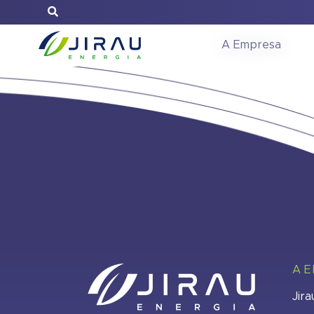
Ata Assemble
A Empresa
A 
Jira