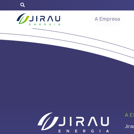
Ata Assemble
A Empresa
A 
Jira