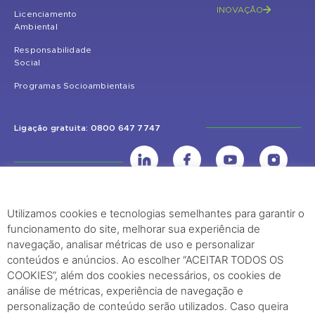
INOVAÇÃO
Licenciamento
Ambiental
Responsabilidade
Social
Programas Socioambientais
Ligação gratuita: 0800 647 7747
Utilizamos cookies e tecnologias semelhantes para garantir o
UHE Jirau
funcionamento do site, melhorar sua experiência de
Rodovia BR-364, KM 824 S/Nº - Distrito de Jaci Paraná – Porto Velho
navegação, analisar métricas de uso e personalizar
(RO) – CEP: 76840-000 – Telefone: (69) 2182.8600
conteúdos e anúncios. Ao escolher “ACEITAR TODOS OS
COOKIES”, além dos cookies necessários, os cookies de
análise de métricas, experiência de navegação e
Rio de Janeiro (RJ)
personalização de conteúdo serão utilizados. Caso queira