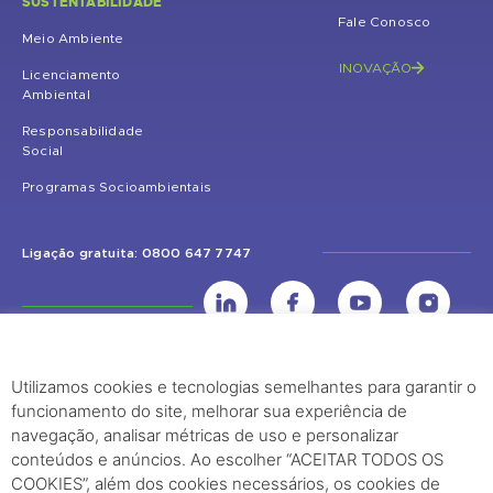
SUSTENTABILIDADE
Fale Conosco
Meio Ambiente
INOVAÇÃO
Licenciamento
Ambiental
Responsabilidade
Social
Programas Socioambientais
Ligação gratuita: 0800 647 7747
Utilizamos cookies e tecnologias semelhantes para garantir o
UHE Jirau
funcionamento do site, melhorar sua experiência de
Rodovia BR-364, KM 824 S/Nº - Distrito de Jaci Paraná – Porto Velho
navegação, analisar métricas de uso e personalizar
(RO) – CEP: 76840-000 – Telefone: (69) 2182.8600
conteúdos e anúncios. Ao escolher “ACEITAR TODOS OS
COOKIES”, além dos cookies necessários, os cookies de