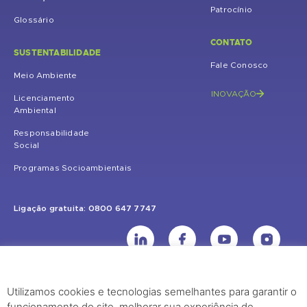
Patrocínio
Glossário
CONTATO
SUSTENTABILIDADE
Fale Conosco
Meio Ambiente
INOVAÇÃO
Licenciamento
Ambiental
Responsabilidade
Social
Programas Socioambientais
Ligação gratuita: 0800 647 7747
Utilizamos cookies e tecnologias semelhantes para garantir o
UHE Jirau
funcionamento do site, melhorar sua experiência de