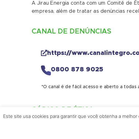
A Jirau Energia conta com um Comitê de Ét
empresa, além de tratar as denúncias rece
CANAL DE DENÚNCIAS
https://www.canalintegro.c
0800 878 9025
*O canal é de fácil acesso e aberto a todas 
CÓDIGO DE ÉTICA
Este site usa cookies para garantir que você obtenha a melhor
Nosso Código de Ética aplica-se concretam
princípios éticos na atuação da JIRAU E