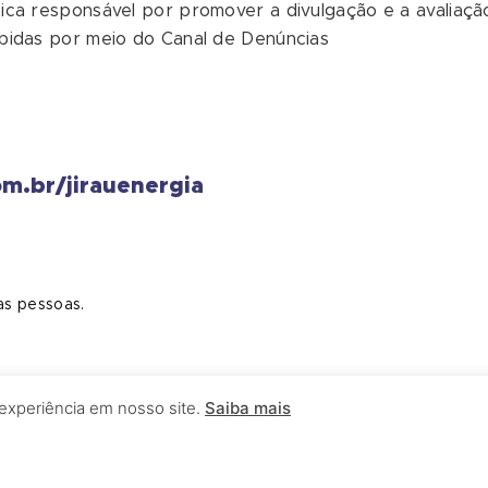
ica responsável por promover a divulgação e a avaliaçã
bidas por meio do Canal de Denúncias
om.br/jirauenergia
as pessoas.
 experiência em nosso site.
Saiba mais
ente a três dimensões de nossas atividades: Empresa, 
NERGIA no seu negócio e traduz nosso comprometimento