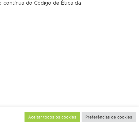
o contínua do Código de Ética da
Aceitar todos os cookies
Preferências de cookies
Mercado e Sociedade. Ele reflete os
 permanente onde estamos presentes.