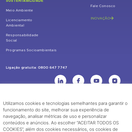
SUSTENTABILIDADE
Fale Conosco
Meio Ambiente
INOVAÇÃO
Licenciamento
Ambiental
Responsabilidade
Social
Programas Socioambientais
Ligação gratuita: 0800 647 7747
Utilizamos cookies e tecnologias semelhantes para garantir o
UHE Jirau
funcionamento do site, melhorar sua experiência de
Rodovia BR-364, KM 824 S/Nº - Distrito de Jaci Paraná – Porto Velho
navegação, analisar métricas de uso e personalizar
(RO) – CEP: 76840-000 – Telefone: (69) 2182.8600
conteúdos e anúncios. Ao escolher “ACEITAR TODOS OS
COOKIES”, além dos cookies necessários, os cookies de