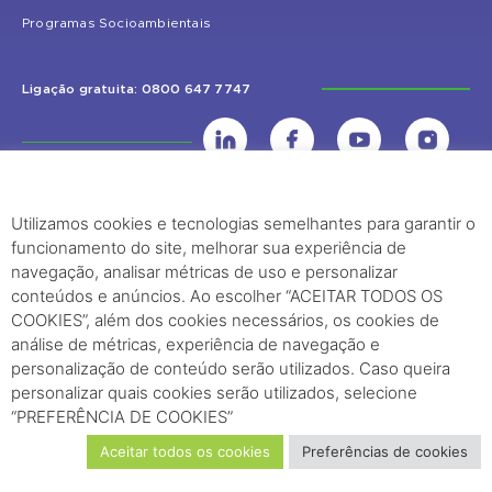
Programas Socioambientais
Ligação gratuita: 0800 647 7747
Utilizamos cookies e tecnologias semelhantes para garantir o
UHE Jirau
funcionamento do site, melhorar sua experiência de
Rodovia BR-364, KM 824 S/Nº - Distrito de Jaci Paraná – Porto Velho
navegação, analisar métricas de uso e personalizar
(RO) – CEP: 76840-000 – Telefone: (69) 2182.8600
conteúdos e anúncios. Ao escolher “ACEITAR TODOS OS
COOKIES”, além dos cookies necessários, os cookies de
análise de métricas, experiência de navegação e
Rio de Janeiro (RJ)
personalização de conteúdo serão utilizados. Caso queira
Edifício Palácio Austregésilo de Athayde Av. Presidente Wilson, 231 -
personalizar quais cookies serão utilizados, selecione
“PREFERÊNCIA DE COOKIES”
29º Andar, Sala 2904, Centro - Rio de Janeiro, RJ Cep - 20030-021
Aceitar todos os cookies
Preferências de cookies