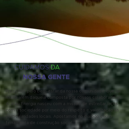
CUIDAMOS
DA
NOSSA GENTE
Prezamos pelo bem-estar da nossa comunidade, que vai
muito além daquela composta por nossos colaboradores.
A Jirau Energia nasceu com a missão de estreitar laços
com a sociedade por meio do respeito e valorização às
particularidades locais. Apostamos no diálogo como
ferramenta de construção social.