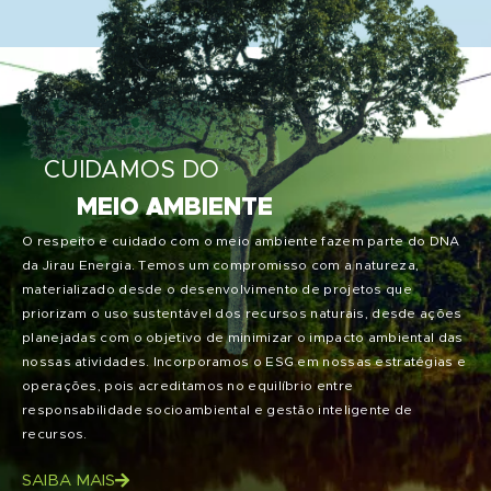
CUIDAMOS DO
MEIO AMBIENTE
O respeito e cuidado com o meio ambiente fazem parte do DNA
da Jirau Energia. Temos um compromisso com a natureza,
materializado desde o desenvolvimento de projetos que
priorizam o uso sustentável dos recursos naturais, desde ações
planejadas com o objetivo de minimizar o impacto ambiental das
nossas atividades. Incorporamos o ESG em nossas estratégias e
operações, pois acreditamos no equilíbrio entre
responsabilidade socioambiental e gestão inteligente de
recursos.
SAIBA MAIS