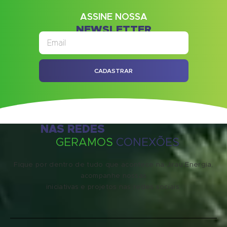
ASSINE NOSSA
NEWSLETTER
CADASTRAR
NAS REDES
GERAMOS
CONEXÕES
Fique por dentro de tudo que acontece na Jirau Energia,
acompanhe nossas
iniciativas e projetos nas redes sociais.