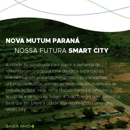
NOVA MUTUM PARANÁ
NOSSA FUTURA
SMART CITY
A cidade foi construída para suprir a demanda de
remanejamento populacional devido a expansão da
hidrelétrica, um processo minucioso cujo planejamento
urbanístico buscou atender as necessidades essenciais da
população local. Hoje, Nova Mutum Paraná é também o
nosso lar e de olho no futuro, a Jirau Energia quer contribuir
para que em breve a cidade seja reconhecida como uma
smart city.
SAIBA MAIS