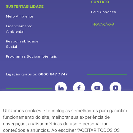
CONTATO
SUSTENTABILIDADE
Fale Conosco
Meio Ambiente
INOVAÇÃO
Licenciamento
Ambiental
Responsabilidade
Social
Programas Socioambientais
Ligação gratuita: 0800 647 7747
Utilizamos cookies e tecnologias semelhantes para garantir o
UHE Jirau
funcionamento do site, melhorar sua experiência de
Rodovia BR-364, KM 824 S/Nº - Distrito de Jaci Paraná – Porto Velho
navegação, analisar métricas de uso e personalizar
(RO) – CEP: 76840-000 – Telefone: (69) 2182.8600
conteúdos e anúncios. Ao escolher “ACEITAR TODOS OS