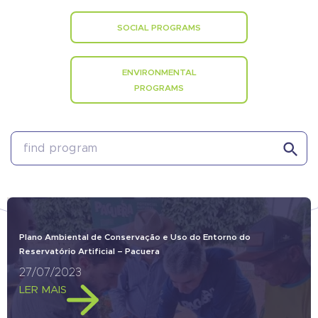
SOCIAL PROGRAMS
ENVIRONMENTAL
PROGRAMS
Search 
Search
for:
Plano Ambiental de Conservação e Uso do Entorno do
Reservatório Artificial – Pacuera
27/07/2023
LER MAIS