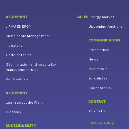
A COMPANY
SALES
Energy Market
JIRAU ENERGY
Upcoming Auctions
Sustainable Management
COMMUNICATION
Investors
Press office
Code of Ethics
News
Gift, invitation and hospitality
Multimedia
management rules
Jornalistas
Work with us
Sponsorship
A COMPANY
CONTACT
Learn about the Plant
Talk to Us
Glossary
INNOVATION
SUSTAINABILITY