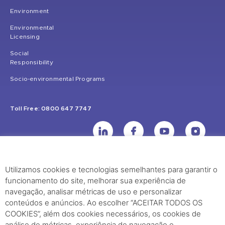
Environment
Environmental
Licensing
Social
Responsibility
Socio-environmental Programs
Toll Free: 0800 647 7747
Utilizamos cookies e tecnologias semelhantes para garantir o
UHE Jirau
funcionamento do site, melhorar sua experiência de
Rodovia BR-364, KM 824 S/Nº - Distrito de Jaci Paraná – Porto Velho
navegação, analisar métricas de uso e personalizar
(RO) – CEP: 76840-000 – Telefone: (69) 2182.8600
conteúdos e anúncios. Ao escolher “ACEITAR TODOS OS
COOKIES”, além dos cookies necessários, os cookies de
análise de métricas, experiência de navegação e