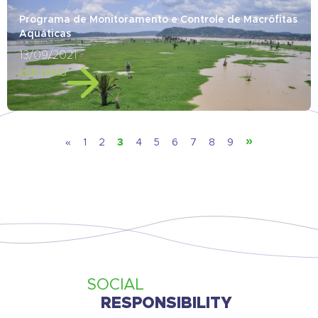
Programa de Monitoramento e Controle de Macrófitas
Aquáticas
13/09/2021
LER MAIS
»
3
«
1
2
4
5
6
7
8
9
SOCIAL
RESPONSIBILITY