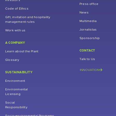
Investors
Press office
Code of Ethics
News
Gift, invitation and hospitality
Multimedia
management rules
Jornalistas
Work with us
Sponsorship
A COMPANY
CONTACT
Learn about the Plant
Talk to Us
Glossary
INNOVATION
SUSTAINABILITY
Environment
Environmental
Licensing
Social
Responsibility
Socio-environmental Programs