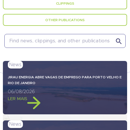
CLIPPINGS
OTHER PUBLICATIONS
Search 
Search
for:
News
JIRAU ENERGIA ABRE VAGAS DE EMPREGO PARA PORTO VELHO E
RIO DE JANEIRO
06/08/2026
LER MAIS
News