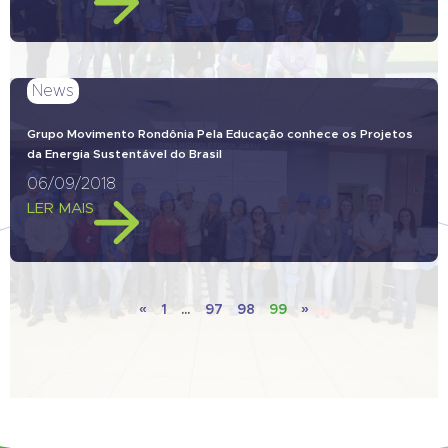
News
Grupo Movimento Rondônia Pela Educação conhece os Projetos
da Energia Sustentável do Brasil
06/09/2018
LER MAIS
«
1
…
97
98
99
»