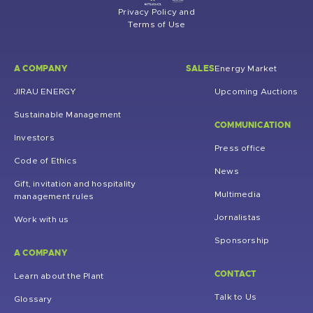
Privacy Policy and
Terms of Use
A COMPANY
SALES
Energy Market
JIRAU ENERGY
Upcoming Auctions
Sustainable Management
COMMUNICATION
Investors
Press office
Code of Ethics
News
Gift, invitation and hospitality
Multimedia
management rules
Jornalistas
Work with us
Sponsorship
A COMPANY
CONTACT
Learn about the Plant
Talk to Us
Glossary