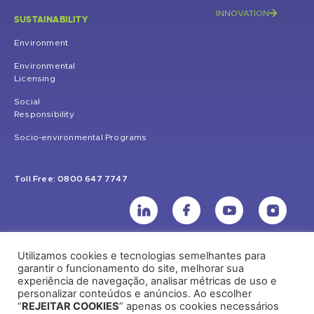
INNOVATION
SUSTAINABILITY
Environment
Environmental
Licensing
Social
Responsibility
Socio-environmental Programs
Toll Free: 0800 647 7747
Utilizamos cookies e tecnologias semelhantes para
UHE Jirau
garantir o funcionamento do site, melhorar sua
experiência de navegação, analisar métricas de uso e
Rodovia BR-364, KM 824 S/Nº - Distrito de Jaci Paraná – Porto Velho
personalizar conteúdos e anúncios. Ao escolher
(RO) – CEP: 76840-000 – Telefone: (69) 2182.8600
“
REJEITAR COOKIES
” apenas os cookies necessários