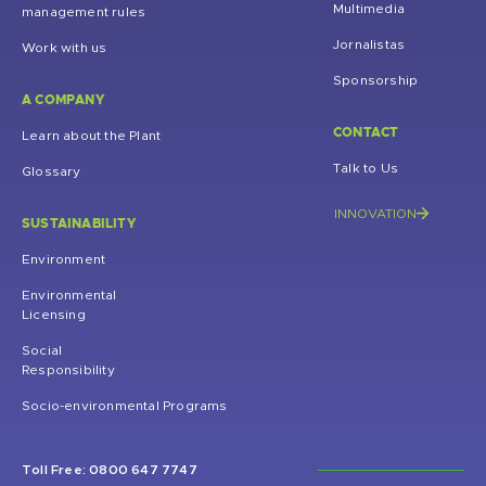
Multimedia
management rules
Jornalistas
Work with us
Sponsorship
A COMPANY
CONTACT
Learn about the Plant
Talk to Us
Glossary
INNOVATION
SUSTAINABILITY
Environment
Environmental
Licensing
Social
Responsibility
Socio-environmental Programs
Toll Free: 0800 647 7747