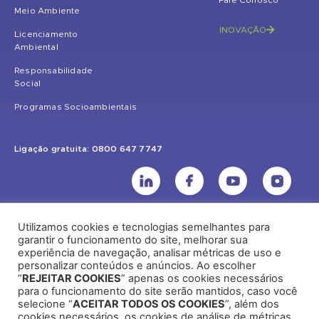
Meio Ambiente
INOVAÇÃO
Licenciamento
Ambiental
Responsabilidade
Social
Programas Socioambientais
Ligação gratuita: 0800 647 7747
Utilizamos cookies e tecnologias semelhantes para
UHE Jirau
garantir o funcionamento do site, melhorar sua
experiência de navegação, analisar métricas de uso e
Rodovia BR-364, KM 824 S/Nº - Distrito de Jaci Paraná – Porto Velho
personalizar conteúdos e anúncios. Ao escolher
(RO) – CEP: 76840-000 – Telefone: (69) 2182.8600
“
REJEITAR COOKIES
” apenas os cookies necessários
para o funcionamento do site serão mantidos, caso você
selecione “
ACEITAR TODOS OS COOKIES
”, além dos
cookies necessários, os cookies de análise de métricas,