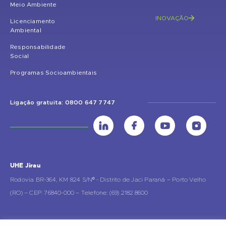
Meio Ambiente
INOVAÇÃO
Licenciamento
Ambiental
Responsabilidade
Social
Programas Socioambientais
Ligação gratuita: 0800 647 7747
UHE Jirau
Rodovia BR-364, KM 824 S/Nº - Distrito de Jaci Paraná – Porto Velho
(RO) – CEP: 76840-000 – Telefone: (69) 2182.8600