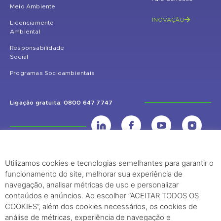
Meio Ambiente
INOVAÇÃO
Licenciamento
Ambiental
Responsabilidade
Social
Programas Socioambientais
Ligação gratuita: 0800 647 7747
Utilizamos cookies e tecnologias semelhantes para garantir o
UHE Jirau
funcionamento do site, melhorar sua experiência de
Rodovia BR-364, KM 824 S/Nº - Distrito de Jaci Paraná – Porto Velho
navegação, analisar métricas de uso e personalizar
(RO) – CEP: 76840-000 – Telefone: (69) 2182.8600
conteúdos e anúncios. Ao escolher “ACEITAR TODOS OS
COOKIES”, além dos cookies necessários, os cookies de
análise de métricas, experiência de navegação e