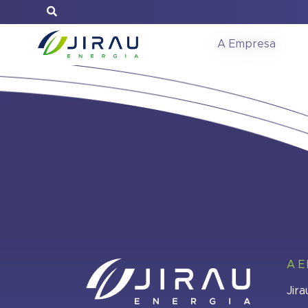
Reunião do C
A Empresa
A 
Jira