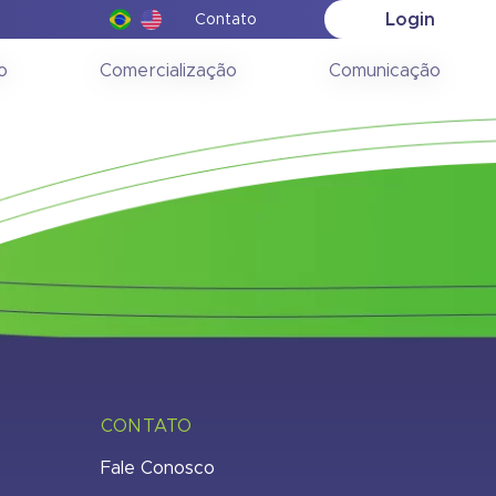
Login
Contato
018
o
Comercialização
Comunicação
CONTATO
Fale Conosco