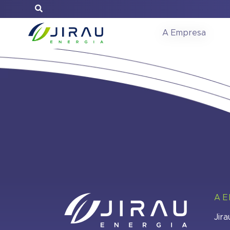
Reunião do C
A Empresa
A 
Jira