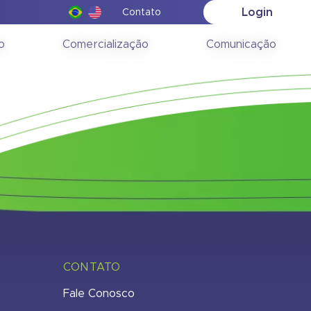
Login
Contato
021
o
Comercialização
Comunicação
CONTATO
Fale Conosco