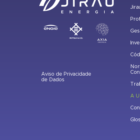
Jira
Pro
Ges
Inve
Cód
Nor
Con
Aviso de Privacidade
de Dados
Tra
A U
Con
Glo