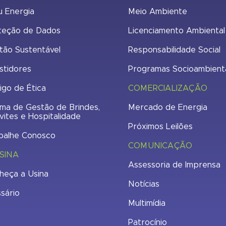
u Energia
Meio Ambiente
teção de Dados
Licenciamento Ambiental
tão Sustentável
Responsabilidade Social
stidores
Programas Socioambient
igo de Ética
COMERCIALIZAÇÃO
ma de Gestão de Brindes,
Mercado de Energia
vites e Hospitalidade
Próximos Leilões
balhe Conosco
COMUNICAÇÃO
SINA
Assessoria de Imprensa
heça a Usina
Notícias
ssário
Multimídia
Patrocínio