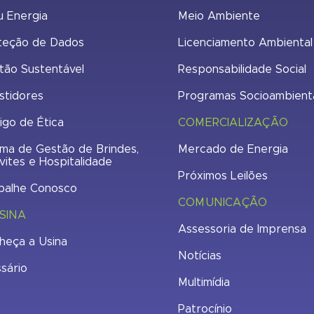
u Energia
Meio Ambiente
teção de Dados
Licenciamento Ambiental
tão Sustentável
Responsabilidade Social
stidores
Programas Socioambient
igo de Ética
COMERCIALIZAÇÃO
ma de Gestão de Brindes,
Mercado de Energia
vites e Hospitalidade
Próximos Leilões
balhe Conosco
COMUNICAÇÃO
SINA
Assessoria de Imprensa
heça a Usina
Notícias
ssário
Multimídia
Patrocínio