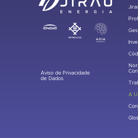
Jira
Pro
Ges
Inve
Cód
Nor
Con
Aviso de Privacidade
de Dados
Tra
A U
Con
Glo