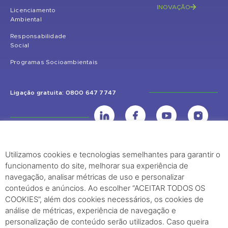
INOVAÇÃO
Licenciamento
Ambiental
Responsabilidade
Social
Programas Socioambientais
Ligação gratuita: 0800 647 7747
Utilizamos cookies e tecnologias semelhantes para garantir o
UHE Jirau
funcionamento do site, melhorar sua experiência de
Rodovia BR-364, KM 824 S/Nº - Distrito de Jaci Paraná – Porto Velho
navegação, analisar métricas de uso e personalizar
(RO) – CEP: 76840-000 – Telefone: (69) 2182.8600
conteúdos e anúncios. Ao escolher “ACEITAR TODOS OS
COOKIES”, além dos cookies necessários, os cookies de
análise de métricas, experiência de navegação e
Rio de Janeiro (RJ)
personalização de conteúdo serão utilizados. Caso queira