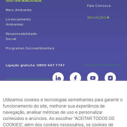
SUSTENTABILIDADE
Fale Conosco
Meio Ambiente
INOVAÇÃO
Licenciamento
Ambiental
Responsabilidade
Social
Programas Socioambientais
Ligação gratuita: 0800 647 7747
Utilizamos cookies e tecnologias semelhantes para garantir o
UHE Jirau
funcionamento do site, melhorar sua experiência de
Rodovia BR-364, KM 824 S/Nº - Distrito de Jaci Paraná – Porto Velho
navegação, analisar métricas de uso e personalizar
(RO) – CEP: 76840-000 – Telefone: (69) 2182.8600
conteúdos e anúncios. Ao escolher “ACEITAR TODOS OS
COOKIES”, além dos cookies necessários, os cookies de