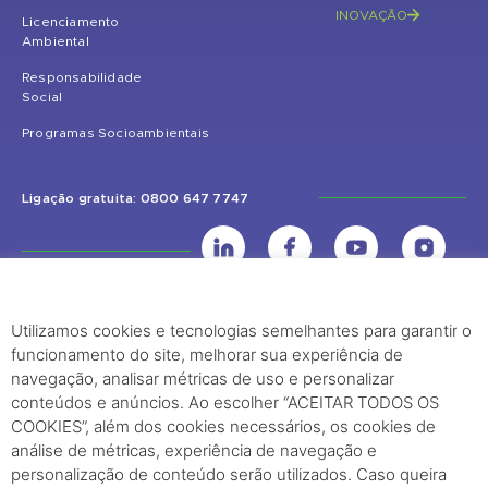
INOVAÇÃO
Licenciamento
Ambiental
Responsabilidade
Social
Programas Socioambientais
Ligação gratuita: 0800 647 7747
Utilizamos cookies e tecnologias semelhantes para garantir o
UHE Jirau
funcionamento do site, melhorar sua experiência de
Rodovia BR-364, KM 824 S/Nº - Distrito de Jaci Paraná – Porto Velho
navegação, analisar métricas de uso e personalizar
(RO) – CEP: 76840-000 – Telefone: (69) 2182.8600
conteúdos e anúncios. Ao escolher “ACEITAR TODOS OS
COOKIES”, além dos cookies necessários, os cookies de
análise de métricas, experiência de navegação e
Rio de Janeiro (RJ)
personalização de conteúdo serão utilizados. Caso queira