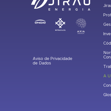
Jira
Pro
Ges
Inve
Cód
Nor
Con
Aviso de Privacidade
de Dados
Tra
A U
Con
Glo