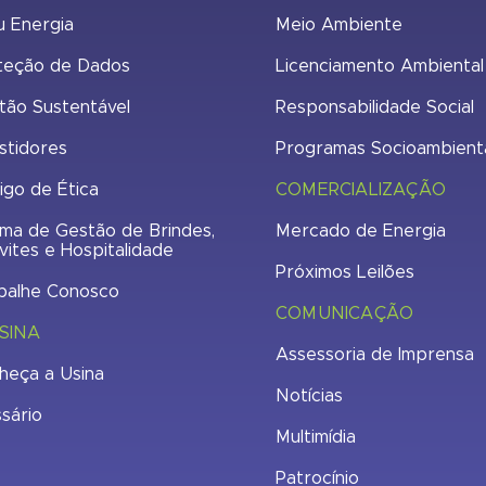
u Energia
Meio Ambiente
teção de Dados
Licenciamento Ambiental
tão Sustentável
Responsabilidade Social
stidores
Programas Socioambient
igo de Ética
COMERCIALIZAÇÃO
ma de Gestão de Brindes,
Mercado de Energia
vites e Hospitalidade
Próximos Leilões
balhe Conosco
COMUNICAÇÃO
SINA
Assessoria de Imprensa
heça a Usina
Notícias
ssário
Multimídia
Patrocínio