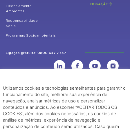
INOVAÇÃO
Licenciamento
Ambiental
Responsabilidade
Social
Programas Socioambientais
Ligação gratuita: 0800 647 7747
Utilizamos cookies e tecnologias semelhantes para garantir o
UHE Jirau
funcionamento do site, melhorar sua experiência de
Rodovia BR-364, KM 824 S/Nº - Distrito de Jaci Paraná – Porto Velho
navegação, analisar métricas de uso e personalizar
(RO) – CEP: 76840-000 – Telefone: (69) 2182.8600
conteúdos e anúncios. Ao escolher “ACEITAR TODOS OS
COOKIES”, além dos cookies necessários, os cookies de
análise de métricas, experiência de navegação e
Rio de Janeiro (RJ)
personalização de conteúdo serão utilizados. Caso queira