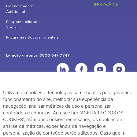
INOVAÇÃO
Licenciamento
Ambiental
Responsabilidade
Social
Programas Socioambientais
Ligação gratuita: 0800 647 7747
Utilizamos cookies e tecnologias semelhantes para garantir o
UHE Jirau
funcionamento do site, melhorar sua experiência de
Rodovia BR-364, KM 824 S/Nº - Distrito de Jaci Paraná – Porto Velho
navegação, analisar métricas de uso e personalizar
(RO) – CEP: 76840-000 – Telefone: (69) 2182.8600
conteúdos e anúncios. Ao escolher “ACEITAR TODOS OS
COOKIES”, além dos cookies necessários, os cookies de
análise de métricas, experiência de navegação e
Rio de Janeiro (RJ)
personalização de conteúdo serão utilizados. Caso queira