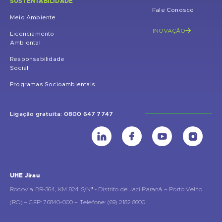
SUSTENTABILIDADE
Fale Conosco
Meio Ambiente
INOVAÇÃO
Licenciamento
Ambiental
Responsabilidade
Social
Programas Socioambientais
Ligação gratuita: 0800 647 7747
UHE Jirau
Rodovia BR-364, KM 824 S/Nº - Distrito de Jaci Paraná – Porto Velho
(RO) – CEP: 76840-000 – Telefone: (69) 2182.8600