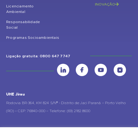
INOVAÇÃO
Licenciamento
Ambiental
Responsabilidade
Social
Programas Socioambientais
Ligação gratuita: 0800 647 7747
UHE Jirau
Rodovia BR-364, KM 824 S/Nº - Distrito de Jaci Paraná – Porto Velho
(RO) – CEP: 76840-000 – Telefone: (69) 2182.8600
Rio de Janeiro (RJ)