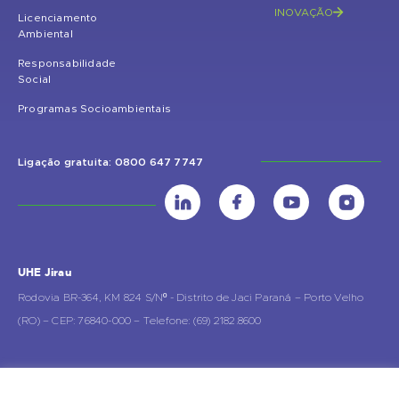
INOVAÇÃO
Licenciamento
Ambiental
Responsabilidade
Social
Programas Socioambientais
Ligação gratuita: 0800 647 7747
UHE Jirau
Rodovia BR-364, KM 824 S/Nº - Distrito de Jaci Paraná – Porto Velho
(RO) – CEP: 76840-000 – Telefone: (69) 2182.8600
Rio de Janeiro (RJ)