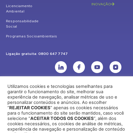
INOVAÇÃO
Licenciamento
Ambiental
Responsabilidade
Social
Programas Socioambientais
Ligação gratuita: 0800 647 7747
Utilizamos cookies e tecnologias semelhantes para
UHE Jirau
garantir o funcionamento do site, melhorar sua
experiência de navegação, analisar métricas de uso e
Rodovia BR-364, KM 824 S/Nº - Distrito de Jaci Paraná – Porto Velho
personalizar conteúdos e anúncios. Ao escolher
(RO) – CEP: 76840-000 – Telefone: (69) 2182.8600
“
REJEITAR COOKIES
” apenas os cookies necessários
para o funcionamento do site serão mantidos, caso você
selecione “
ACEITAR TODOS OS COOKIES
”, além dos
cookies necessários, os cookies de análise de métricas,
Rio de Janeiro (RJ)
experiência de navegação e personalização de conteúdo