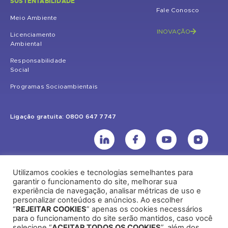
SUSTENTABILIDADE
Fale Conosco
Meio Ambiente
INOVAÇÃO
Licenciamento
Ambiental
Responsabilidade
Social
Programas Socioambientais
Ligação gratuita: 0800 647 7747
Utilizamos cookies e tecnologias semelhantes para
UHE Jirau
garantir o funcionamento do site, melhorar sua
experiência de navegação, analisar métricas de uso e
Rodovia BR-364, KM 824 S/Nº - Distrito de Jaci Paraná – Porto Velho
personalizar conteúdos e anúncios. Ao escolher
(RO) – CEP: 76840-000 – Telefone: (69) 2182.8600
“
REJEITAR COOKIES
” apenas os cookies necessários
para o funcionamento do site serão mantidos, caso você
selecione “
ACEITAR TODOS OS COOKIES
”, além dos