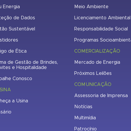
u Energia
Meio Ambiente
teção de Dados
Licenciamento Ambiental
tão Sustentável
Responsabilidade Social
stidores
Programas Socioambient
igo de Ética
COMERCIALIZAÇÃO
ma de Gestão de Brindes,
Mercado de Energia
vites e Hospitalidade
Próximos Leilões
balhe Conosco
COMUNICAÇÃO
SINA
Assessoria de Imprensa
heça a Usina
Notícias
ssário
Multimídia
Patrocínio