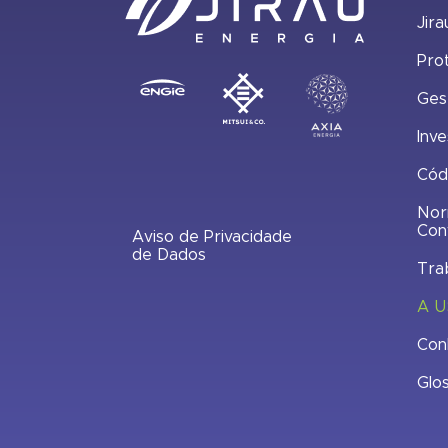
Jira
Pro
Ges
Inve
Cód
Nor
Con
Aviso de Privacidade
de Dados
Tra
A U
Con
Glo