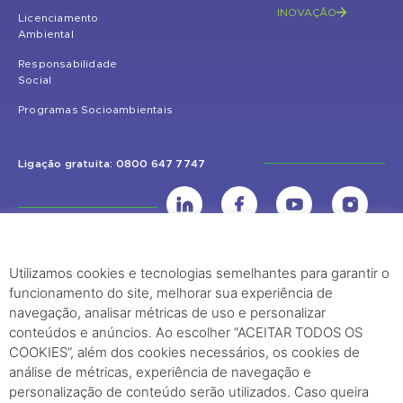
INOVAÇÃO
Licenciamento
Ambiental
Responsabilidade
Social
Programas Socioambientais
Ligação gratuita: 0800 647 7747
Utilizamos cookies e tecnologias semelhantes para garantir o
UHE Jirau
funcionamento do site, melhorar sua experiência de
Rodovia BR-364, KM 824 S/Nº - Distrito de Jaci Paraná – Porto Velho
navegação, analisar métricas de uso e personalizar
(RO) – CEP: 76840-000 – Telefone: (69) 2182.8600
conteúdos e anúncios. Ao escolher “ACEITAR TODOS OS
COOKIES”, além dos cookies necessários, os cookies de
análise de métricas, experiência de navegação e
Rio de Janeiro (RJ)
personalização de conteúdo serão utilizados. Caso queira