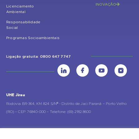
INOVAÇÃO
Licenciamento
Ambiental
Responsabilidade
Social
Programas Socioambientais
Ligação gratuita: 0800 647 7747
UHE Jirau
Rodovia BR-364, KM 824 S/Nº - Distrito de Jaci Paraná – Porto Velho
(RO) – CEP: 76840-000 – Telefone: (69) 2182.8600
Rio de Janeiro (RJ)