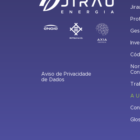
Jira
Pro
Ges
Inve
Cód
Nor
Con
Aviso de Privacidade
de Dados
Tra
A U
Con
Glo