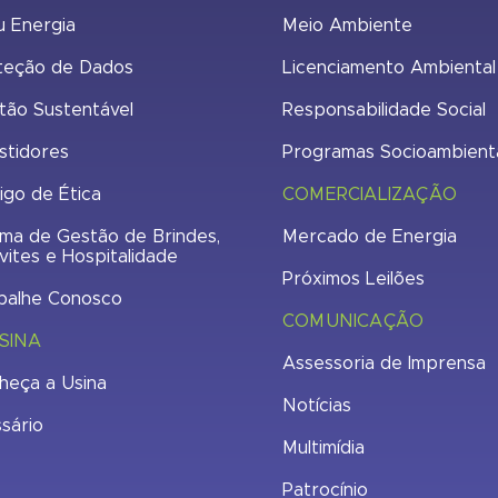
u Energia
Meio Ambiente
teção de Dados
Licenciamento Ambiental
tão Sustentável
Responsabilidade Social
stidores
Programas Socioambient
igo de Ética
COMERCIALIZAÇÃO
ma de Gestão de Brindes,
Mercado de Energia
vites e Hospitalidade
Próximos Leilões
balhe Conosco
COMUNICAÇÃO
SINA
Assessoria de Imprensa
heça a Usina
Notícias
ssário
Multimídia
Patrocínio