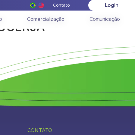
Login
Contato
ção
o
Comercialização
Comunicação
 JUCERJA
CONTATO