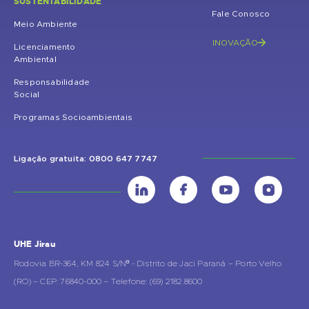
SUSTENTABILIDADE
Fale Conosco
Meio Ambiente
INOVAÇÃO
Licenciamento
Ambiental
Responsabilidade
Social
Programas Socioambientais
Ligação gratuita: 0800 647 7747
UHE Jirau
Rodovia BR-364, KM 824 S/Nº - Distrito de Jaci Paraná – Porto Velho
(RO) – CEP: 76840-000 – Telefone: (69) 2182.8600