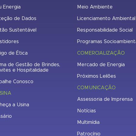
u Energia
Meio Ambiente
teção de Dados
Licenciamento Ambiental
tão Sustentável
Responsabilidade Social
stidores
Programas Socioambient
igo de Ética
COMERCIALIZAÇÃO
ma de Gestão de Brindes,
Mercado de Energia
vites e Hospitalidade
Próximos Leilões
balhe Conosco
COMUNICAÇÃO
SINA
Assessoria de Imprensa
heça a Usina
Notícias
ssário
Multimídia
Patrocínio