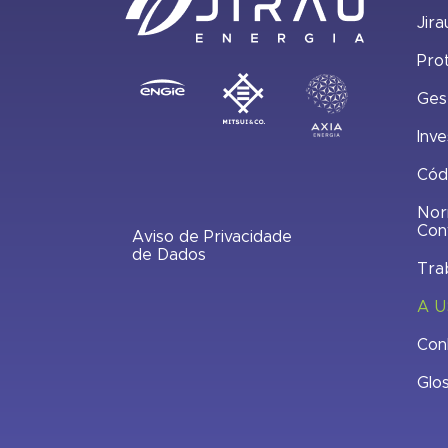
Jira
Pro
Ges
Inve
Cód
Nor
Con
Aviso de Privacidade
de Dados
Tra
A U
Con
Glo