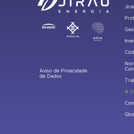
Jira
Pro
Ges
Inve
Cód
Nor
Con
Aviso de Privacidade
de Dados
Tra
A U
Con
Glo