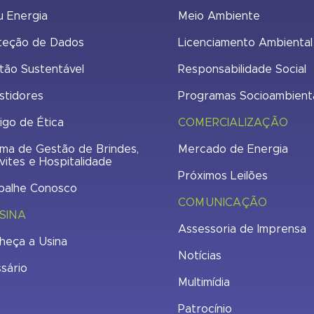
u Energia
Meio Ambiente
teção de Dados
Licenciamento Ambiental
tão Sustentável
Responsabilidade Social
stidores
Programas Socioambient
igo de Ética
COMERCIALIZAÇÃO
ma de Gestão de Brindes,
Mercado de Energia
vites e Hospitalidade
Próximos Leilões
balhe Conosco
COMUNICAÇÃO
SINA
Assessoria de Imprensa
heça a Usina
Notícias
ssário
Multimídia
Patrocínio