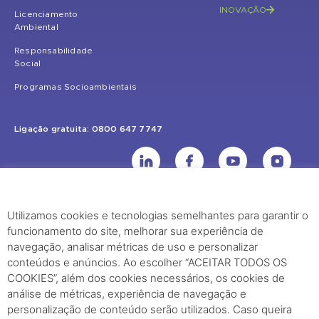
INOVAÇÃO
Licenciamento
Ambiental
Responsabilidade
Social
Programas Socioambientais
Ligação gratuita: 0800 647 7747
Utilizamos cookies e tecnologias semelhantes para garantir o
UHE Jirau
funcionamento do site, melhorar sua experiência de
Rodovia BR-364, KM 824 S/Nº - Distrito de Jaci Paraná – Porto Velho
navegação, analisar métricas de uso e personalizar
(RO) – CEP: 76840-000 – Telefone: (69) 2182.8600
conteúdos e anúncios. Ao escolher “ACEITAR TODOS OS
COOKIES”, além dos cookies necessários, os cookies de
análise de métricas, experiência de navegação e
Rio de Janeiro (RJ)
personalização de conteúdo serão utilizados. Caso queira