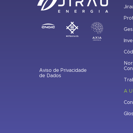
Jira
Pro
Ges
Inve
Cód
Nor
Con
Aviso de Privacidade
de Dados
Tra
A U
Con
Glo