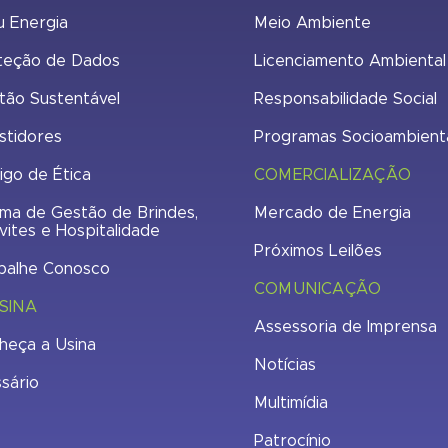
u Energia
Meio Ambiente
teção de Dados
Licenciamento Ambiental
tão Sustentável
Responsabilidade Social
stidores
Programas Socioambient
igo de Ética
COMERCIALIZAÇÃO
ma de Gestão de Brindes,
Mercado de Energia
vites e Hospitalidade
Próximos Leilões
balhe Conosco
COMUNICAÇÃO
SINA
Assessoria de Imprensa
heça a Usina
Notícias
ssário
Multimídia
Patrocínio