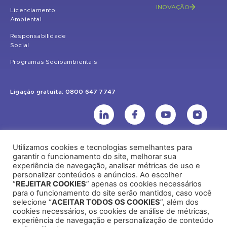
INOVAÇÃO
Licenciamento
Ambiental
Responsabilidade
Social
Programas Socioambientais
Ligação gratuita: 0800 647 7747
Utilizamos cookies e tecnologias semelhantes para
UHE Jirau
garantir o funcionamento do site, melhorar sua
experiência de navegação, analisar métricas de uso e
Rodovia BR-364, KM 824 S/Nº - Distrito de Jaci Paraná – Porto Velho
personalizar conteúdos e anúncios. Ao escolher
(RO) – CEP: 76840-000 – Telefone: (69) 2182.8600
“
REJEITAR COOKIES
” apenas os cookies necessários
para o funcionamento do site serão mantidos, caso você
selecione “
ACEITAR TODOS OS COOKIES
”, além dos
cookies necessários, os cookies de análise de métricas,
Rio de Janeiro (RJ)
experiência de navegação e personalização de conteúdo