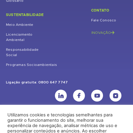
Glossário
CONTATO
SUSTENTABILIDADE
Fale Conosco
Meio Ambiente
INOVAÇÃO
Licenciamento
Ambiental
Responsabilidade
Social
Programas Socioambientais
Ligação gratuita: 0800 647 7747
Utilizamos cookies e tecnologias semelhantes para
UHE Jirau
garantir o funcionamento do site, melhorar sua
experiência de navegação, analisar métricas de uso e
Rodovia BR-364, KM 824 S/Nº - Distrito de Jaci Paraná – Porto Velho
personalizar conteúdos e anúncios. Ao escolher