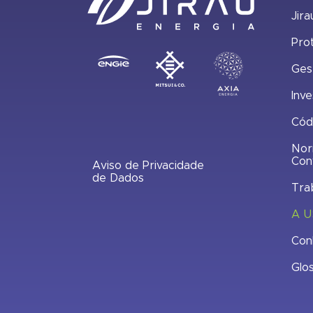
Jira
Pro
Ges
Inve
Cód
Nor
Con
Aviso de Privacidade
de Dados
Tra
A U
Con
Glo