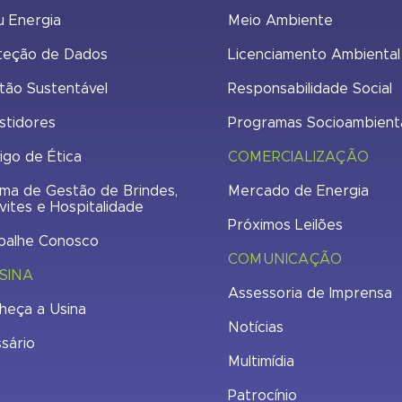
u Energia
Meio Ambiente
teção de Dados
Licenciamento Ambiental
tão Sustentável
Responsabilidade Social
stidores
Programas Socioambient
igo de Ética
COMERCIALIZAÇÃO
ma de Gestão de Brindes,
Mercado de Energia
vites e Hospitalidade
Próximos Leilões
balhe Conosco
COMUNICAÇÃO
SINA
Assessoria de Imprensa
heça a Usina
Notícias
ssário
Multimídia
Patrocínio