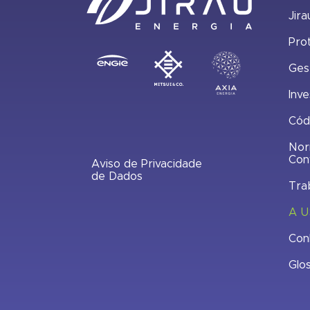
Jira
Pro
Ges
Inve
Cód
Nor
Con
Aviso de Privacidade
de Dados
Tra
A U
Con
Glo