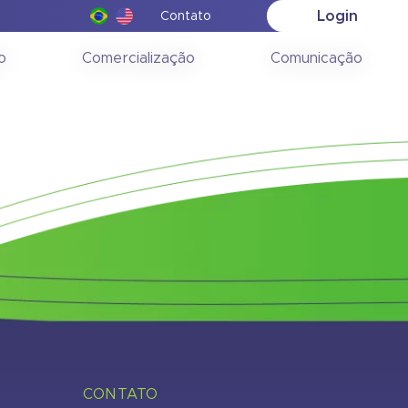
Login
Contato
o Jirau
o
Comercialização
Comunicação
CONTATO