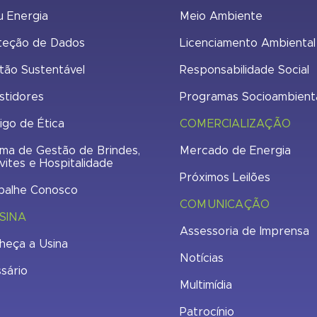
u Energia
Meio Ambiente
teção de Dados
Licenciamento Ambiental
tão Sustentável
Responsabilidade Social
stidores
Programas Socioambient
igo de Ética
COMERCIALIZAÇÃO
ma de Gestão de Brindes,
Mercado de Energia
vites e Hospitalidade
Próximos Leilões
balhe Conosco
COMUNICAÇÃO
SINA
Assessoria de Imprensa
heça a Usina
Notícias
ssário
Multimídia
Patrocínio