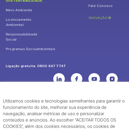
SUSTENTABILIDADE
Fale Conosco
Meio Ambiente
INOVAÇÃO
Licenciamento
Ambiental
Responsabilidade
Social
Programas Socioambientais
Ligação gratuita: 0800 647 7747
Utilizamos cookies e tecnologias semelhantes para garantir o
UHE Jirau
funcionamento do site, melhorar sua experiência de
Rodovia BR-364, KM 824 S/Nº - Distrito de Jaci Paraná – Porto Velho
navegação, analisar métricas de uso e personalizar
(RO) – CEP: 76840-000 – Telefone: (69) 2182.8600
conteúdos e anúncios. Ao escolher “ACEITAR TODOS OS
COOKIES”, além dos cookies necessários, os cookies de