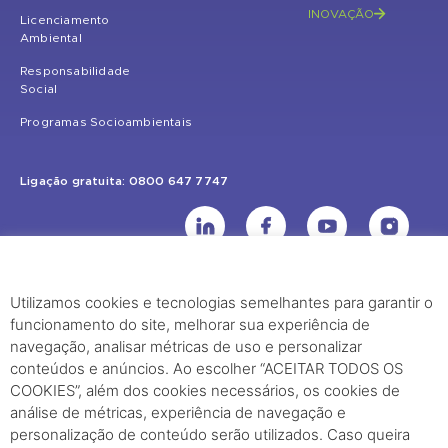
INOVAÇÃO
Licenciamento
Ambiental
Responsabilidade
Social
Programas Socioambientais
Ligação gratuita: 0800 647 7747
Utilizamos cookies e tecnologias semelhantes para garantir o
UHE Jirau
funcionamento do site, melhorar sua experiência de
Rodovia BR-364, KM 824 S/Nº - Distrito de Jaci Paraná – Porto Velho
navegação, analisar métricas de uso e personalizar
(RO) – CEP: 76840-000 – Telefone: (69) 2182.8600
conteúdos e anúncios. Ao escolher “ACEITAR TODOS OS
COOKIES”, além dos cookies necessários, os cookies de
análise de métricas, experiência de navegação e
Rio de Janeiro (RJ)
personalização de conteúdo serão utilizados. Caso queira